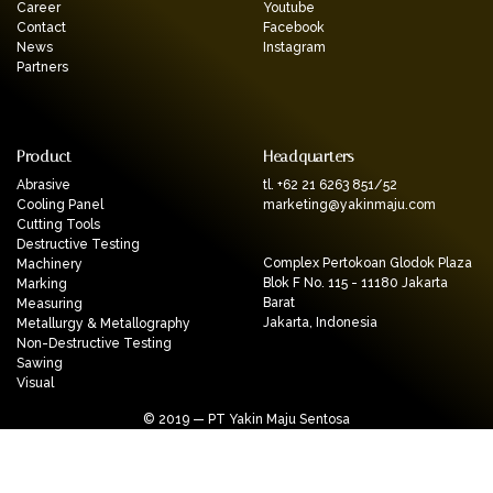
Career
Youtube
Contact
Facebook
News
Instagram
Partners
Product
Headquarters
Abrasive
tl. +62 21 6263 851/52
Cooling Panel
marketing@yakinmaju.com
Cutting Tools
Destructive Testing
Complex Pertokoan Glodok Plaza
Machinery
Blok F No. 115 - 11180 Jakarta
Marking
Barat
Measuring
Jakarta, Indonesia
Metallurgy & Metallography
Non-Destructive Testing
Sawing
Visual
© 2019 — PT Yakin Maju Sentosa