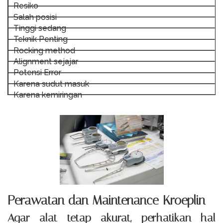
Resiko
Salah posisi
Tinggi sedang
Teknik Penting
Rocking method
Alignment sejajar
Potensi Error
Karena sudut masuk
Karena kemiringan
Perawatan dan Maintenance Kroeplin
Agar alat tetap akurat, perhatikan hal