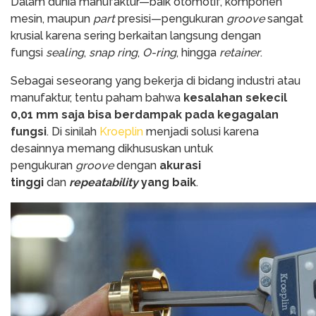
Dalam dunia manufaktur—baik otomotif, komponen
mesin, maupun
part
presisi—pengukuran
groove
sangat
krusial karena sering berkaitan langsung dengan
fungsi
sealing
,
snap ring
,
O-ring
, hingga
retainer
.
Sebagai seseorang yang bekerja di bidang industri atau
manufaktur, tentu paham bahwa
kesalahan sekecil
0,01 mm saja bisa berdampak pada kegagalan
fungsi
. Di sinilah
Kroeplin
menjadi solusi karena
desainnya memang dikhususkan untuk
pengukuran
groove
dengan
akurasi
tinggi
dan
repeatability
yang baik
.