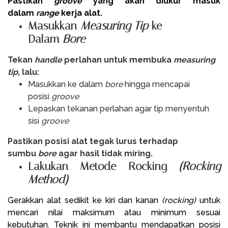
Pastikan
groove
yang akan diukur masuk
dalam
range
kerja alat.
Masukkan
Measuring Tip
ke
Dalam
Bore
Tekan
handle
perlahan untuk membuka
measuring
tip
, lalu:
Masukkan ke dalam
bore
hingga mencapai
posisi
groove
Lepaskan tekanan perlahan agar tip menyentuh
sisi
groove
Pastikan posisi alat tegak lurus terhadap
sumbu
bore
agar hasil tidak miring.
Lakukan Metode Rocking
(Rocking
Method)
Gerakkan alat sedikit ke kiri dan kanan
(rocking)
untuk
mencari nilai maksimum atau minimum sesuai
kebutuhan. Teknik ini membantu mendapatkan posisi