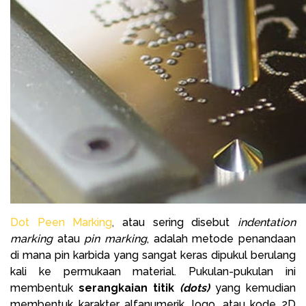
Dot Peen Marking
,
atau sering disebut
indentation
marking
atau
pin marking
, adalah metode penandaan
di mana pin karbida yang sangat keras dipukul berulang
kali ke permukaan material. Pukulan-pukulan ini
membentuk
serangkaian titik
(dots)
yang kemudian
membentuk karakter alfanumerik, logo, atau kode 2D