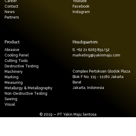
Career
Youtube
Contact
Facebook
News
Instagram
Partners
Product
Headquarters
Abrasive
tl. +62 21 6263 851/52
Cooling Panel
marketing@yakinmaju.com
Cutting Tools
Destructive Testing
Complex Pertokoan Glodok Plaza
Machinery
Blok F No. 115 - 11180 Jakarta
Marking
Barat
Measuring
Jakarta, Indonesia
Metallurgy & Metallography
Non-Destructive Testing
Sawing
Visual
© 2019 — PT Yakin Maju Sentosa