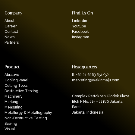
Company
Find Us On
About
Linkedin
Career
Youtube
Contact
Facebook
News
Instagram
Partners
Product
Headquarters
Abrasive
tl. +62 21 6263 851/52
Cooling Panel
marketing@yakinmaju.com
Cutting Tools
Destructive Testing
Complex Pertokoan Glodok Plaza
Machinery
Blok F No. 115 - 11180 Jakarta
Marking
Barat
Measuring
Jakarta, Indonesia
Metallurgy & Metallography
Non-Destructive Testing
Sawing
Visual