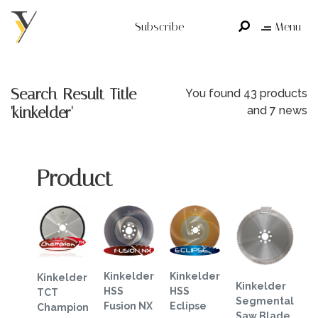
Subscribe
Menu
Search Result Title
You found 43 products
'kinkelder'
and 7 news
Product
Kinkelder
Kinkelder
Kinkelder
Kinkelder
HSS
HSS
TCT
Segmental
Fusion NX
Eclipse
Champion
Saw Blade