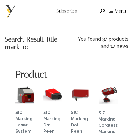
Subscribe
Menu
Search Result Title
You found 37 products
'mark-10'
and 17 news
Product
SIC
SIC
SIC
SIC
Marking
Marking
Marking
Marking
Laser
Dot
Dot
Cordless
System
Peen
Peen
Marking